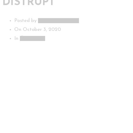
DISTRUPT
Posted by
Malika Baraitame
On
October 3, 2020
In
Événement