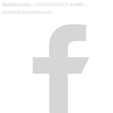
Appelez-nous :
+213(0)23.36.07.31
e-mail :
contact@sfivegroupe.com